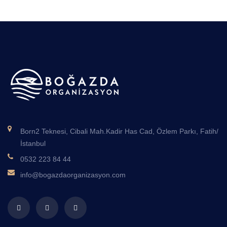
Born2 Teknesi, Cibali Mah.Kadir Has Cad, Özlem Parkı, Fatih/
İstanbul
0532 223 84 44
info@bogazdaorganizasyon.com