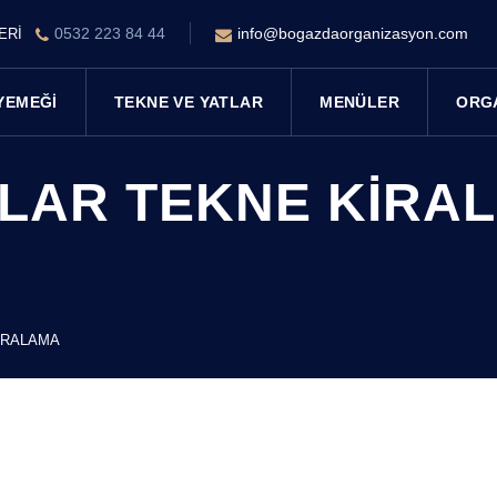
0532 223 84 44
info@bogazdaorganizasyon.com
LERİ
YEMEĞI
TEKNE VE YATLAR
MENÜLER
ORG
LAR TEKNE KIRA
IRALAMA