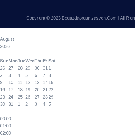
Copyright © 2023 Bogazdaorganizasyon.com | All Righ
August
2026
Sun
Mon
Tue
Wed
Thu
Fri
Sat
26
27
28
29
30
31
1
2
3
4
5
6
7
8
9
10
11
12
13
14
15
16
17
18
19
20
21
22
23
24
25
26
27
28
29
30
31
1
2
3
4
5
00:00
01:00
02:00