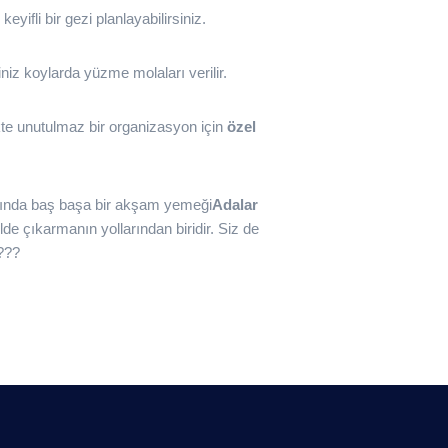
yifli bir gezi planlayabilirsiniz.
niz koylarda yüzme molaları verilir.
ikte unutulmaz bir organizasyon için
özel
rında baş başa bir akşam yemeği
Adalar
lde çıkarmanın yollarından biridir. Siz de
???