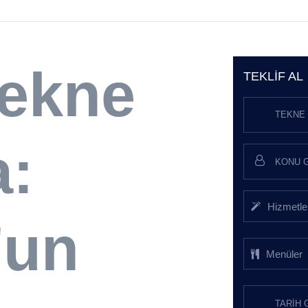
Tekne
TEKLIF AL
TEKNE 
a:
Hizmetle
'un
Menüler