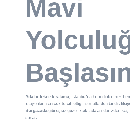
Mavi
Yolculu
Başlası
Adalar tekne kiralama
, İstanbul'da hem dinlenmek hem
isteyenlerin en çok tercih ettiği hizmetlerden biridir.
Büyü
Burgazada
gibi eşsiz güzellikteki adaları denizden ke
sunar.