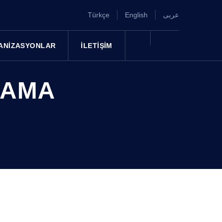
Türkçe
English
عربى
ANIZASYONLAR
İLETIŞIM
LAMA