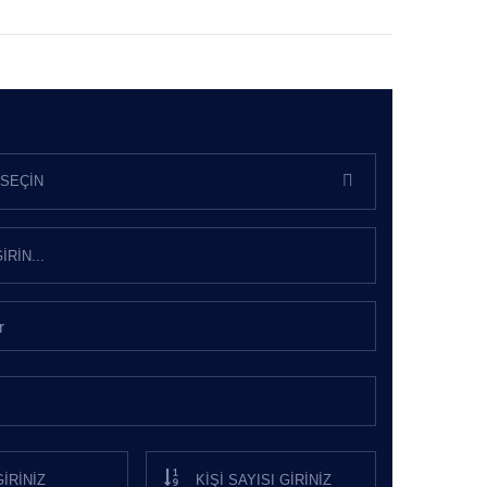
SEÇIN
r