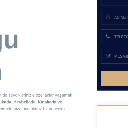
ğu
n
 de sevdiklerinizle özel anlar yaşamak
kada, Heybeliada, Kınalıada ve
şfetmek, size unutulmaz bir deneyim