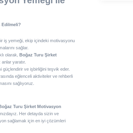
syon Yemeği ile
 Edilmeli?
bir iş yemeği, ekip içindeki motivasyonu
rmalarını sağlar.
klı olarak,
Boğaz Turu Şirket
anlar yaratır.
 güçlendirir ve işbirliğini teşvik eder.
ında eğlenceli aktiviteler ve rehberli
anmasını sağlıyoruz.
Boğaz Turu Şirket Motivasyon
ızdayız. Her detayda sizin ve
syon sağlamak için en iyi çözümleri