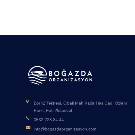
Born2 Teknesi, Cibali Mah.Kadir Has Cad, Özlem
Parkı, Fatih/İstanbul
0532 223 84 44
info@bogazdaorganizasyon.com