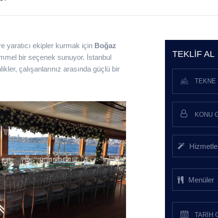
ve yaratıcı ekipler kurmak için
Boğaz
TEKLIF AL
el bir seçenek sunuyor. İstanbul
kler, çalışanlarınız arasında güçlü bir
TEKNE 
Hizmetle
Menüler