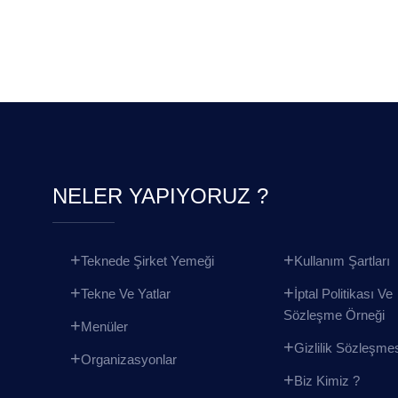
NELER YAPIYORUZ ?
Teknede Şirket Yemeği
Kullanım Şartları
Tekne Ve Yatlar
İptal Politikası Ve
Sözleşme Örneği
Menüler
Gizlilik Sözleşme
Organizasyonlar
Biz Kimiz ?