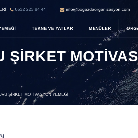
0532 223 84 44
info@bogazdaorganizasyon.com
LERİ
YEMEĞI
TEKNE VE YATLAR
MENÜLER
ORG
 ŞIRKET MOTIVA
URU ŞIRKET MOTIVASYON YEMEĞI
ĞI