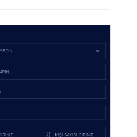
SEÇIN
r