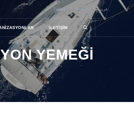
Türkçe
English
عربى
ANIZASYONLAR
İLETIŞIM
SYON YEMEĞI