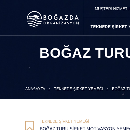
MÜŞTERİ HİZMET
TEKNEDE ŞIRKET 
BOĞAZ TURU
ANASAYFA
TEKNEDE ŞIRKET YEMEĞI
BOĞAZ T
TEKNEDE ŞIRKET YEMEĞI
BOĞAZ TURU ŞIRKET MOTIVASYON YEME