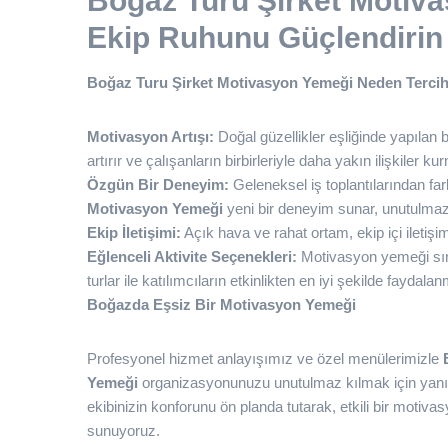
Boğaz Turu Şirket Motiva
Ekip Ruhunu Güçlendirin
Boğaz Turu Şirket Motivasyon Yemeği Neden Tercih
Motivasyon Artışı:
Doğal güzellikler eşliğinde yapılan 
artırır ve çalışanların birbirleriyle daha yakın ilişkiler ku
Özgün Bir Deneyim:
Geleneksel iş toplantılarından far
Motivasyon Yemeği
yeni bir deneyim sunar, unutulmaz 
Ekip İletişimi:
Açık hava ve rahat ortam, ekip içi iletişimi
Eğlenceli Aktivite Seçenekleri:
Motivasyon yemeği sıras
turlar ile katılımcıların etkinlikten en iyi şekilde faydal
Boğazda Eşsiz Bir Motivasyon Yemeği
Profesyonel hizmet anlayışımız ve özel menülerimizle
Yemeği
organizasyonunuzu unutulmaz kılmak için yanın
ekibinizin konforunu ön planda tutarak, etkili bir motiva
sunuyoruz.