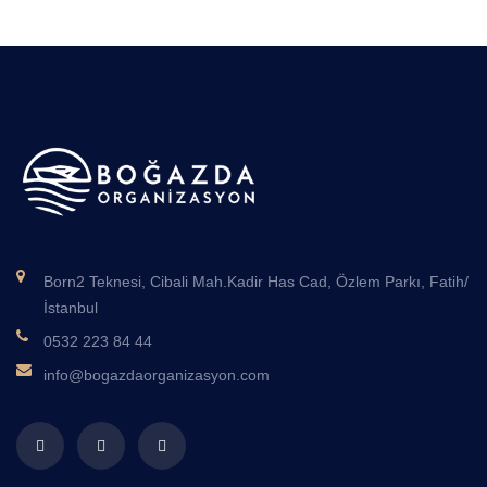
Born2 Teknesi, Cibali Mah.Kadir Has Cad, Özlem Parkı, Fatih/
İstanbul
0532 223 84 44
info@bogazdaorganizasyon.com