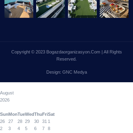
Copyright © 2023 Bogazdaorganizasyon.com | All Rights
Reserved.
Design: GNC Medya
August
2026
Sun
Mon
Tue
Wed
Thu
Fri
Sat
26
27
28
29
30
31
1
2
3
4
5
6
7
8