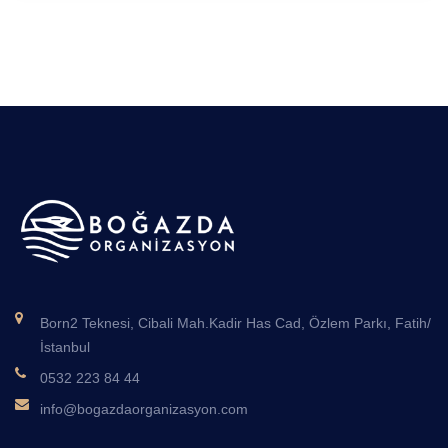
Born2 Teknesi, Cibali Mah.Kadir Has Cad, Özlem Parkı, Fatih/
İstanbul
0532 223 84 44
info@bogazdaorganizasyon.com