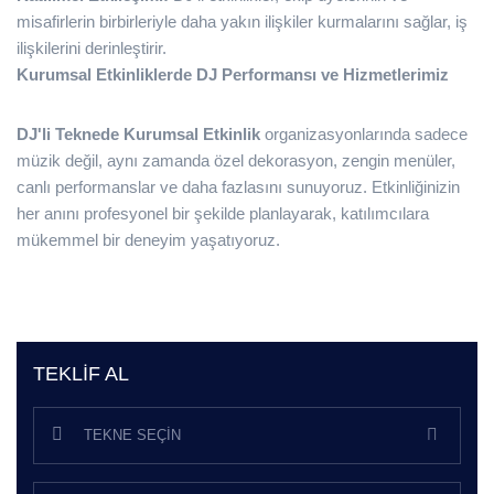
misafirlerin birbirleriyle daha yakın ilişkiler kurmalarını sağlar, iş
ilişkilerini derinleştirir.
Kurumsal Etkinliklerde DJ Performansı ve Hizmetlerimiz
DJ'li Teknede Kurumsal Etkinlik
organizasyonlarında sadece
müzik değil, aynı zamanda özel dekorasyon, zengin menüler,
canlı performanslar ve daha fazlasını sunuyoruz. Etkinliğinizin
her anını profesyonel bir şekilde planlayarak, katılımcılara
mükemmel bir deneyim yaşatıyoruz.
TEKLIF AL
TEKNE SEÇIN