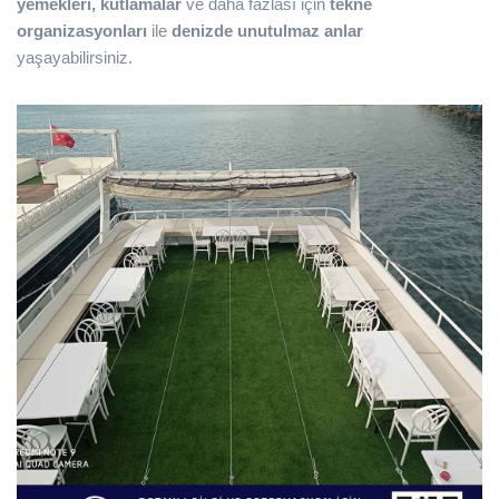
yemekleri, kutlamalar
ve daha fazlası için
tekne
organizasyonları
ile
denizde unutulmaz anlar
yaşayabilirsiniz.