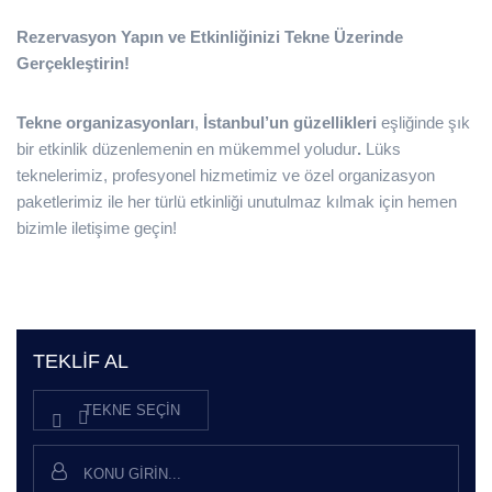
Rezervasyon Yapın ve Etkinliğinizi Tekne Üzerinde
Gerçekleştirin!
Tekne organizasyonları
,
İstanbul’un güzellikleri
eşliğinde şık
bir etkinlik düzenlemenin en mükemmel yoludur
.
Lüks
teknelerimiz, profesyonel hizmetimiz
ve özel organizasyon
paketlerimiz ile her türlü etkinliği unutulmaz kılmak için hemen
bizimle iletişime geçin!
TEKLIF AL
TEKNE SEÇIN