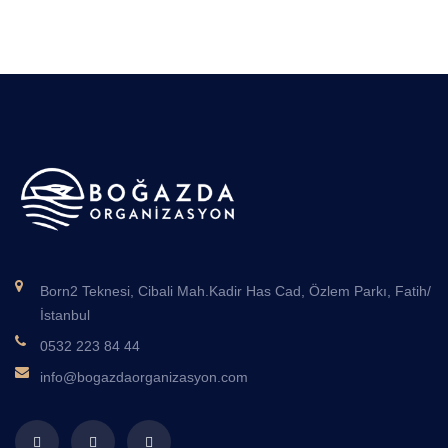
Born2 Teknesi, Cibali Mah.Kadir Has Cad, Özlem Parkı, Fatih/
İstanbul
0532 223 84 44
info@bogazdaorganizasyon.com