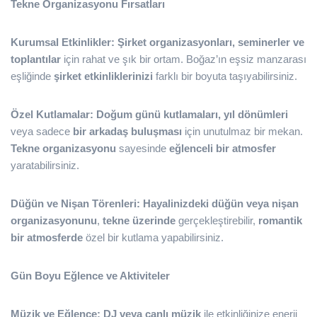
Tekne Organizasyonu Fırsatları
Kurumsal Etkinlikler:
Şirket organizasyonları, seminerler ve
toplantılar
için rahat ve şık bir ortam. Boğaz’ın eşsiz manzarası
eşliğinde
şirket etkinliklerinizi
farklı bir boyuta taşıyabilirsiniz.
Özel Kutlamalar:
Doğum günü kutlamaları, yıl dönümleri
veya sadece
bir arkadaş buluşması
için unutulmaz bir mekan.
Tekne organizasyonu
sayesinde
eğlenceli bir atmosfer
yaratabilirsiniz.
Düğün ve Nişan Törenleri:
Hayalinizdeki düğün veya nişan
organizasyonunu
,
tekne üzerinde
gerçekleştirebilir,
romantik
bir atmosferde
özel bir kutlama yapabilirsiniz.
Gün Boyu Eğlence ve Aktiviteler
Müzik ve Eğlence:
DJ veya canlı müzik
ile etkinliğinize enerji