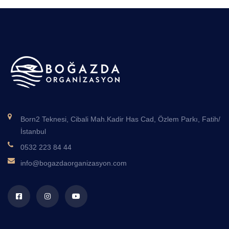
Born2 Teknesi, Cibali Mah.Kadir Has Cad, Özlem Parkı, Fatih/
İstanbul
0532 223 84 44
info@bogazdaorganizasyon.com