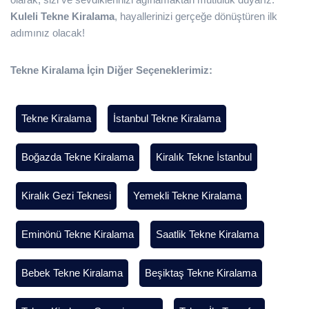
Kuleli Tekne Kiralama
, hayallerinizi gerçeğe dönüştüren ilk
adımınız olacak!
Tekne Kiralama İçin Diğer Seçeneklerimiz:
Tekne Kiralama
İstanbul Tekne Kiralama
Boğazda Tekne Kiralama
Kiralık Tekne İstanbul
Kiralık Gezi Teknesi
Yemekli Tekne Kiralama
Eminönü Tekne Kiralama
Saatlik Tekne Kiralama
Bebek Tekne Kiralama
Beşiktaş Tekne Kiralama