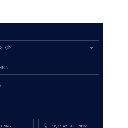
SEÇIN
r