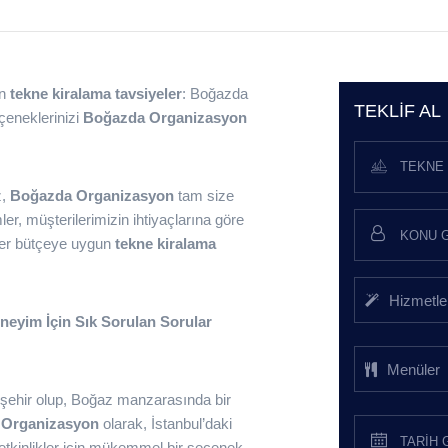
in
tekne kiralama tavsiyeler
: Boğazda
TEKLIF AL
eneklerinizi
Boğazda Organizasyon
TEKNE 
z,
Boğazda Organizasyon
tam size
r, müşterilerimizin ihtiyaçlarına göre
 her bütçeye uygun
tekne kiralama
Hizmetle
eneyim İçin Sık Sorulan Sorular
Menüler
ir şehir olup, Boğaz manzarasında bir
 Organizasyon
olarak, İstanbul’daki
 etkinlikler için mükemmel bir seçenek