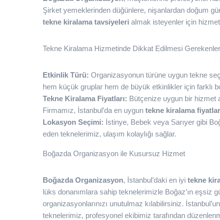
Şirket yemeklerinden düğünlere, nişanlardan doğum günü p
tekne kiralama tavsiyeleri
almak isteyenler için hizmetl
Tekne Kiralama Hizmetinde Dikkat Edilmesi Gerekenle
Etkinlik Türü:
Organizasyonun türüne uygun tekne seçi
hem küçük gruplar hem de büyük etkinlikler için farklı b
Tekne Kiralama Fiyatları:
Bütçenize uygun bir hizmet alm
Firmamız, İstanbul’da en uygun
tekne kiralama fiyatlar
Lokasyon Seçimi:
İstinye, Bebek veya Sarıyer gibi Bo
eden teknelerimiz, ulaşım kolaylığı sağlar.
Boğazda Organizasyon ile Kusursuz Hizmet
Boğazda Organizasyon
, İstanbul’daki en iyi
tekne kir
lüks donanımlara sahip teknelerimizle Boğaz’ın eşsiz gü
organizasyonlarınızı unutulmaz kılabilirsiniz. İstanbul’
teknelerimiz, profesyonel ekibimiz tarafından düzenlenm