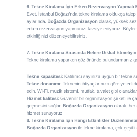
6. Tekne Kiralama İçin Erken Rezervasyon Yapmalı
Evet, İstanbul Boğazı’nda tekne kiralama oldukça talep g
aylarında.
Boğazda Organizasyon
olarak, yüksek sezo
erken rezervasyon yapmanızı tavsiye ediyoruz. Böylece 
etkinliğinizi düzenleyebilirsiniz.
7. Tekne Kiralama Sırasında Nelere Dikkat Etmeliyi
Tekne kiralama yaparken göz önünde bulundurmanız ger
Tekne kapasitesi
: Katılımcı sayınıza uygun bir tekne 
Tekne donanımı
: Teknenin ihtiyaçlarınıza göre yeterli
edin. Wi-Fi, müzik sistemi, mutfak, tuvalet gibi olanaklar 
Hizmet kalitesi
: Güvenilir bir organizasyon şirketi ile ç
geçmesini sağlar.
Boğazda Organizasyon
olarak, her 
hizmet sunuyoruz.
8. Tekne Kiralama İçin Hangi Etkinlikler Düzenlenebi
Boğazda Organizasyon
ile tekne kiralama, çok çeşitli et