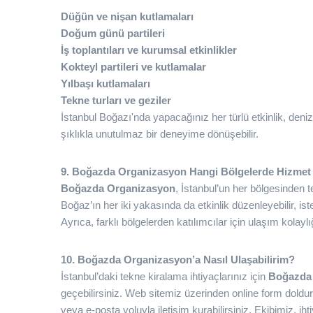
Düğün ve nişan kutlamaları
Doğum günü partileri
İş toplantıları ve kurumsal etkinlikler
Kokteyl partileri ve kutlamalar
Yılbaşı kutlamaları
Tekne turları ve geziler
İstanbul Boğazı'nda yapacağınız her türlü etkinlik, deni
şıklıkla unutulmaz bir deneyime dönüşebilir.
9. Boğazda Organizasyon Hangi Bölgelerde Hizmet 
Boğazda Organizasyon
, İstanbul’un her bölgesinden 
Boğaz’ın her iki yakasında da etkinlik düzenleyebilir, iste
Ayrıca, farklı bölgelerden katılımcılar için ulaşım kolayl
10. Boğazda Organizasyon’a Nasıl Ulaşabilirim?
İstanbul’daki tekne kiralama ihtiyaçlarınız için
Boğazda
geçebilirsiniz. Web sitemiz üzerinden online form doldur
veya e-posta yoluyla iletişim kurabilirsiniz. Ekibimiz, i