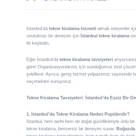
İstanbul'da
tekne kiralama hizmeti
almak isteyenler iç
unutulmaz bir deneyim için
İstanbul tekne kiralama
seç
ile keşfedin.
Eğer İstanbul'da
tekne kiralama tavsiyeleri
arıyorsanı
göre! Organizasyonlarınız için sunduğumuz özel çözümle
şekillenir. Ayrıca, geniş hizmet yelpazemiz sayesinde
seçenekleri sunuyoruz.
Tekne Kiralama Tavsiyeleri: İstanbul’da Eşsiz Bir D
1. İstanbul’da Tekne Kiralama Neden Popülerdir?
İstanbul, hem tarihi hem de doğal güzellikleriyle ünlü b
tekne kiralama, benzersiz bir deneyim sunar.
Boğazda
tekne kiralama hizmetlerimiz, hem turistik hem de özel