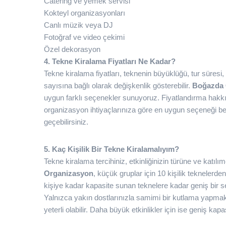
Catering ve yemek servisi
Kokteyl organizasyonları
Canlı müzik veya DJ
Fotoğraf ve video çekimi
Özel dekorasyon
4. Tekne Kiralama Fiyatları Ne Kadar?
Tekne kiralama fiyatları, teknenin büyüklüğü, tur süresi
sayısına bağlı olarak değişkenlik gösterebilir.
Boğazda 
uygun farklı seçenekler sunuyoruz. Fiyatlandırma hakkı
organizasyon ihtiyaçlarınıza göre en uygun seçeneği beli
geçebilirsiniz.
5. Kaç Kişilik Bir Tekne Kiralamalıyım?
Tekne kiralama tercihiniz, etkinliğinizin türüne ve katılı
Organizasyon
, küçük gruplar için 10 kişilik teknelerd
kişiye kadar kapasite sunan teknelere kadar geniş bir 
Yalnızca yakın dostlarınızla samimi bir kutlama yapmak
yeterli olabilir. Daha büyük etkinlikler için ise geniş kapa