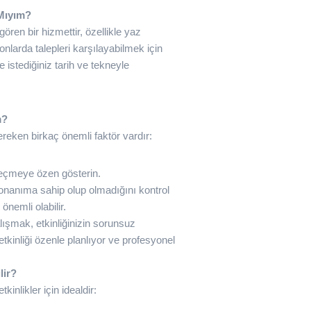
 Mıyım?
ören bir hizmettir, özellikle yaz
nlarda talepleri karşılayabilmek için
istediğiniz tarih ve tekneyle
m?
eken birkaç önemli faktör vardır:
seçmeye özen gösterin.
 donanıma sahip olup olmadığını kontrol
önemli olabilir.
alışmak, etkinliğinizin sorunsuz
etkinliği özenle planlıyor ve profesyonel
lir?
kinlikler için idealdir: