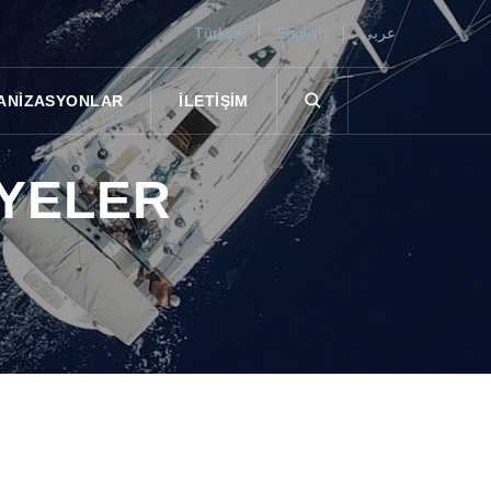
Türkçe
English
عربى
ANIZASYONLAR
İLETIŞIM
IYELER