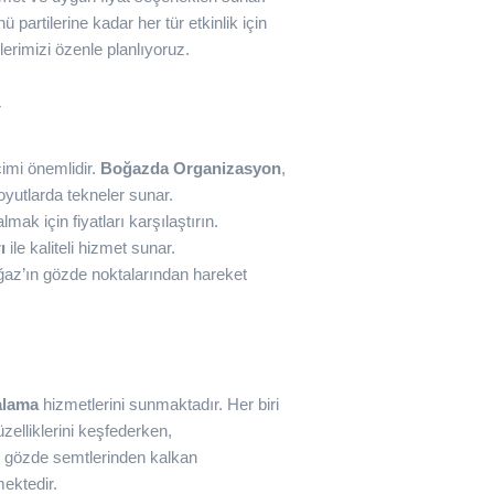
artilerine kadar her tür etkinlik için
erimizi özenle planlıyoruz.
r
mi önemlidir.
Boğazda Organizasyon
,
oyutlarda tekneler sunar.
ak için fiyatları karşılaştırın.
ı
ile kaliteli hizmet sunar.
ğaz’ın gözde noktalarından hareket
alama
hizmetlerini sunmaktadır. Her biri
zelliklerini keşfederken,
un gözde semtlerinden kalkan
ektedir.