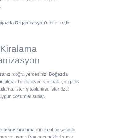
.
ğazda Organizasyon
’u tercih edin,
 Kiralama
anizasyon
sanız, doğru yerdesiniz!
Boğazda
nutulmaz bir deneyim sunmak için geniş
lama, ister iş toplantısı, ister özel
 uygun çözümler sunar.
la
tekne kiralama
için ideal bir şehirdir.
zmet ve uygun fiyat seçenekleri sunar.