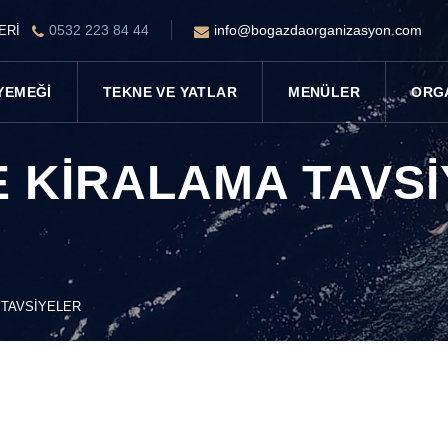
0532 223 84 44
info@bogazdaorganizasyon.com
LERİ
YEMEĞI
TEKNE VE YATLAR
MENÜLER
ORG
 KIRALAMA TAVS
 TAVSIYELER